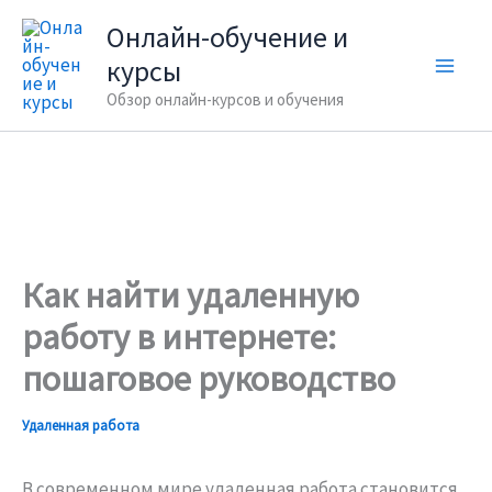
Перейти
Онлайн-обучение и
к
курсы
содержимому
Обзор онлайн-курсов и обучения
Как найти удаленную
работу в интернете:
пошаговое руководство
Удаленная работа
В современном мире удаленная работа становится